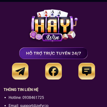
THÔNG TIN LIÊN HỆ
Hotline: 0938461725
Email:
support@zefyr.io