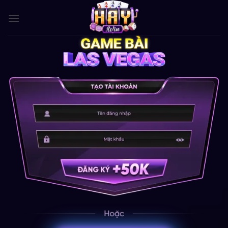
Bỏ
qua
nội
dung