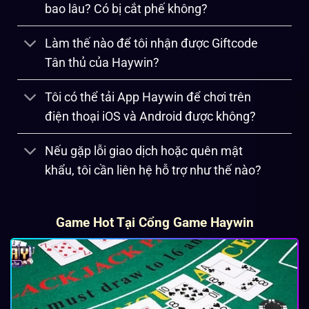
bao lâu? Có bị cắt phế không?
Làm thế nào để tôi nhận được Giftcode
Tân thủ của Haywin?
Tôi có thể tải App Haywin để chơi trên
điện thoại iOS và Android được không?
Nếu gặp lỗi giao dịch hoặc quên mật
khẩu, tôi cần liên hệ hỗ trợ như thế nào?
Game Hot Tại Cổng Game Haywin