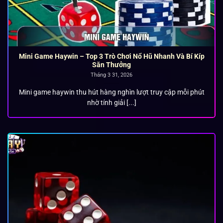
Mini Game Haywin – Top 3 Trò Chơi Nổ Hũ Nhanh Và Bí Kíp
Săn Thưởng
Tháng 3 31, 2026
Mini game haywin thu hút hàng nghìn lượt truy cập mỗi phút
nhờ tính giải [...]