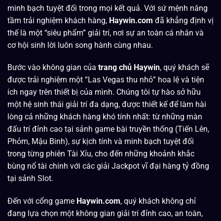
minh bạch tuyệt đối trong mọi kết quả. Với sứ mệnh nâng
tầm trải nghiệm khách hàng,
Haywin.com
đã khẳng định vị
thế là một “siêu phẩm” giải trí, nơi sự an toàn cá nhân và
cơ hội sinh lời luôn song hành cùng nhau.
Bước vào không gian của
trang chủ Haywin
, quý khách sẽ
được trải nghiệm một “Las Vegas thu nhỏ” hoa lệ và tiện
ích ngay trên thiết bị của mình. Chúng tôi tự hào sở hữu
một hệ sinh thái giải trí đa dạng, được thiết kế để làm hài
lòng cả những khách hàng khó tính nhất: từ những màn
đấu trí đỉnh cao tại sảnh game bài truyền thống (Tiến Lên,
Phỏm, Mậu Binh), sự kịch tính và minh bạch tuyệt đối
trong từng phiên Tài Xỉu, cho đến những khoảnh khắc
bùng nổ tài chính với các giải Jackpot vĩ đại hàng tỷ đồng
tại sảnh Slot.
Đến với cổng game
Haywin.com
, quý khách không chỉ
đang lựa chọn một không gian giải trí đỉnh cao, an toàn,